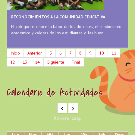
RECONOCIMIENTOS A LA COMUNIDAD EDUCATIVA
El colegio reconoce la labor de los docentes, el rendimiento
académico y valoers de los estudiantes y las buen ...
Inicio
Anterior
5
6
7
8
9
10
11
12
13
14
Siguiente
Final
Calendario de Actividades
Agosto 2026
Lun
Mar
Mié
Jue
Vie
Sáb
Dom